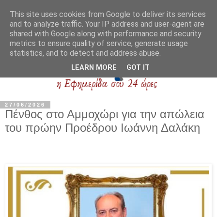
This site uses cookies from Google to deliver its services
and to analyze traffic. Your IP address and user-agent are
shared with Google along with performance and security
metrics to ensure quality of service, generate usage
statistics, and to detect and address abuse.
LEARN MORE
GOT IT
27/06/2026
Πένθος στο Αμμοχώρι για την απώλεια
του πρώην Προέδρου Ιωάννη Δαλάκη