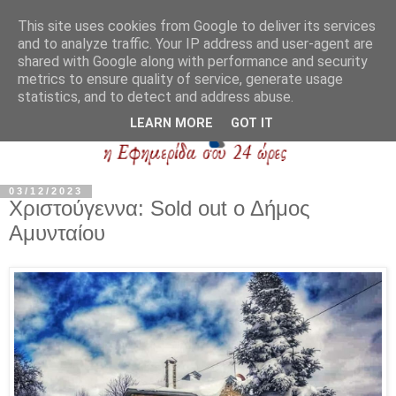
This site uses cookies from Google to deliver its services
and to analyze traffic. Your IP address and user-agent are
shared with Google along with performance and security
metrics to ensure quality of service, generate usage
statistics, and to detect and address abuse.
LEARN MORE
GOT IT
03/12/2023
Χριστούγεννα: Sold out ο Δήμος
Αμυνταίου