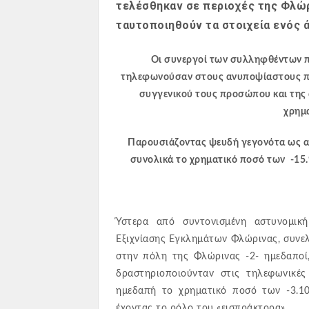
τελέσθηκαν σε περιοχές της Φλώρ
ταυτοποιηθούν τα στοιχεία
ενός ά
Οι συνεργοί των συλληφθέντων
τηλεφωνούσαν στους ανυποψίαστους πολ
συγγενικού τους προσώπου και της 
χρημ
Παρουσιάζοντας ψευδή γεγονότα ως α
συνολικά το χρηματικό ποσό των
-15.
Ύστερα από συντονισμένη αστυνομικ
Εξιχνίασης Εγκλημάτων Φλώρινας, συν
στην πόλη της Φλώρινας -2- ημεδαποί,
δραστηριοποιούνταν στις τηλεφωνικέ
ημεδαπή το χρηματικό ποσό των -3.10
έχοντας το ρόλο του «εισπράκτορα».