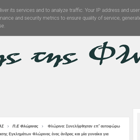
iver its services and to analyze traffic. Your IP address and use
mance and security metrics to ensure quality of service, genera
Θεματολογία
Άρθρα -Απόψεις
Πολιτισμός
Επικοινωνί
se.
ΑΣ
Π.Ε Φλώρινας
Φλώρινα: Συνελήφθησαν επ’ αυτοφώρω
ίασης Εγκλημάτων Φλώρινας ένας άνδρας και μία γυναίκα για