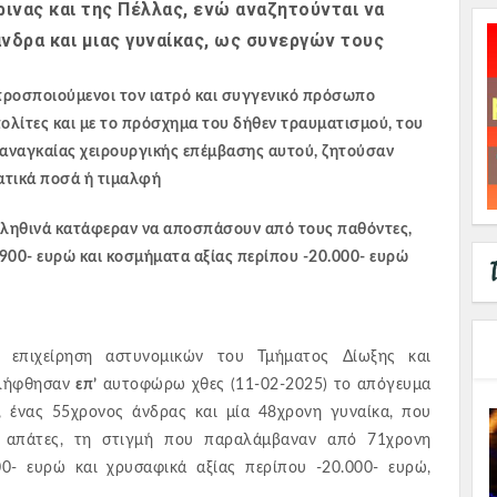
ινας και της Πέλλας, ενώ αναζητούνται να
νδρα και μιας γυναίκας, ως συνεργών τους
προσποιούμενοι τον ιατρό και συγγενικό πρόσωπο
ίτες και με το πρόσχημα του δήθεν τραυματισμού, του
αναγκαίας χειρουργικής επέμβασης αυτού, ζητούσαν
ατικά ποσά ή τιμαλφή
ληθινά κατάφεραν να αποσπάσουν από τους παθόντες,
900- ευρώ και κοσμήματα αξίας περίπου -20.000- ευρώ
ή επιχείρηση αστυνομικών του Τμήματος Δίωξης και
ελήφθησαν
επ’
αυτοφώρω χθες (11-02-2025) το απόγευμα
 ένας 55χρονος άνδρας και μία 48χρονη γυναίκα, που
ς απάτες, τη στιγμή που παραλάμβαναν από 71χρονη
0- ευρώ και χρυσαφικά αξίας περίπου -20.000- ευρώ,