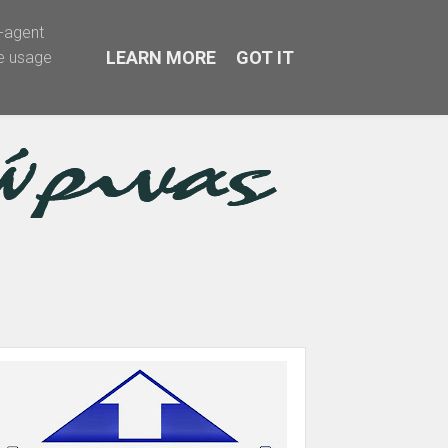
r-agent
LEARN MORE
GOT IT
te usage
α