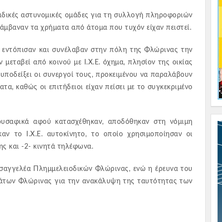
ιδικές αστυνομικές ομάδες για τη συλλογή πληροφοριών
άμβαναν τα χρήματα από άτομα που τυχόν είχαν πειστεί.
, εντόπισαν και συνέλαβαν στην πόλη της Φλώρινας την
ν μεταβεί από κοινού με Ι.Χ.Ε. όχημα, πλησίον της οικίας
υποδείξει οι συνεργοί τους, προκειμένου να παραλάβουν
α, καθώς οι επιτήδειοι είχαν πείσει με το συγκεκριμένο
ρυσαφικά αφού κατασχέθηκαν, αποδόθηκαν στη νόμιμη
αν το Ι.Χ.Ε. αυτοκίνητο, το οποίο χρησιμοποίησαν οι
ς και -2- κινητά τηλέφωνα.
ισαγγελέα Πλημμελειοδικών Φλώρινας, ενώ η έρευνα του
μάτων Φλώρινας για την ανακάλυψη της ταυτότητας των