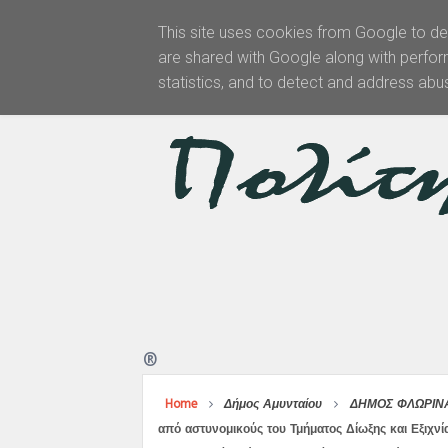
This site uses cookies from Google to del
are shared with Google along with perfor
Αρχική
statistics, and to detect and address abu
®
Home
Δήμος Αμυνταίου
ΔΗΜΟΣ ΦΛΩΡΙΝ
από αστυνομικούς του Τμήματος Δίωξης και Εξιχν