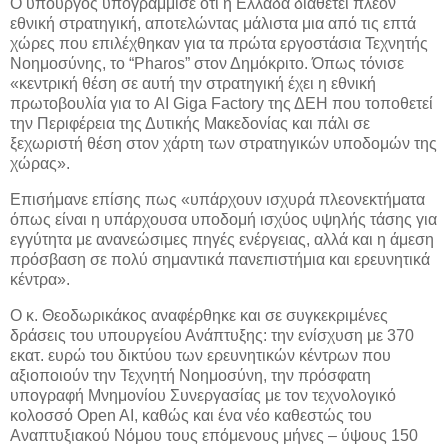
Ο υπουργός υπογράμμισε ότι η Ελλάδα διαθέτει πλέον
εθνική στρατηγική, αποτελώντας μάλιστα μια από τις επτά
χώρες που επιλέχθηκαν για τα πρώτα εργοστάσια Τεχνητής
Νοημοσύνης, το “Pharos” στον Δημόκριτο. Όπως τόνισε
«κεντρική θέση σε αυτή την στρατηγική έχει η εθνική
πρωτοβουλία για το AI Giga Factory της ΔΕΗ που τοποθετεί
την Περιφέρεια της Δυτικής Μακεδονίας και πάλι σε
ξεχωριστή θέση στον χάρτη των στρατηγικών υποδομών της
χώρας».
Επισήμανε επίσης πως «υπάρχουν ισχυρά πλεονεκτήματα
όπως είναι η υπάρχουσα υποδομή ισχύος υψηλής τάσης για
εγγύτητα με ανανεώσιμες πηγές ενέργειας, αλλά και η άμεση
πρόσβαση σε πολύ σημαντικά πανεπιστήμια και ερευνητικά
κέντρα».
Ο κ. Θεοδωρικάκος αναφέρθηκε και σε συγκεκριμένες
δράσεις του υπουργείου Ανάπτυξης: την ενίσχυση με 370
εκατ. ευρώ του δικτύου των ερευνητικών κέντρων που
αξιοποιούν την Τεχνητή Νοημοσύνη, την πρόσφατη
υπογραφή Μνημονίου Συνεργασίας με τον τεχνολογικό
κολοσσό Open AI, καθώς και ένα νέο καθεστώς του
Αναπτυξιακού Νόμου τους επόμενους μήνες – ύψους 150