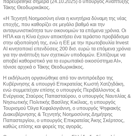
παρευρέθηκε σήμερα (24.10.2025) ο υπουργός Ανάπτυξης
Τάκης Θεοδωρικάκος.
«Η Τεχνητή Νοημοσύνη είναι η κινητήρια δύναμη της νέας
εποχής, που καθορίζει σε μεγάλο βαθμό και την
ανταγωνιστικότητα των οικονομιών τα επόμενα χρόνια. Οι
ΗΠΑ και η Κίνα έχουν αποκτήσει ένα τεράστιο προβάδισμα
στην αξιοποίησή της, ενώ η ΕΕ με την πρωτοβουλία Invest
AI κινητοποιεί επενδύσεις 200 δισ. ευρώ τα επόμενα χρόνια
για την ανάπτυξη των σχετικών υποδομών. Ελπίζουμε να
αποβεί καθοριστικό για το ευρωπαϊκό οικοσύστημα ΑΙ»,
τόνισε αρχικά ο Τάκης Θεοδωρικάκος.
Η εκδήλωση οργανώθηκε από τον αντιπρόεδρο της
Κυβέρνησης & υπουργό Επικρατείας Κωστή Χατζηδάκη,
ενώ συμμετείχαν επίσης ο υπουργός Περιβάλλοντος &
Ενέργειας Σταύρος Παπασταύρου, ο υπουργός Ναυτιλίας &
Νησιωτικής Πολιτικής Βασίλης Κικίλιας, η υπουργός
Τουρισμού Όλγα Κεφαλογιάννη, ο υπουργός Ψηφιακής
Διακυβέρνησης & Τεχνητής Νοημοσύνης Δημήτρης
Παπαστεργίου, ο υπουργός Επικρατείας Άκης Σκέρτσος,
καθώς επίσης και φορείς της αγοράς.