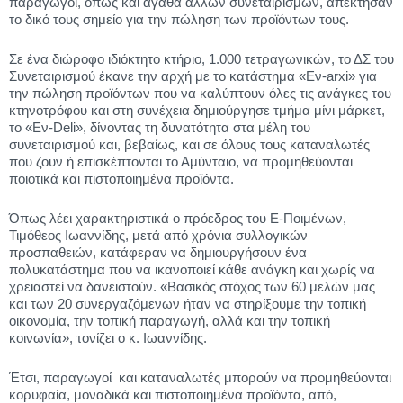
παραγωγοί, όπως και αγαθά άλλων συνεταιρισμών, απέκτησαν
το δικό τους σημείο για την πώληση των προϊόντων τους.
Σε ένα διώροφο ιδιόκτητο κτήριο, 1.000 τετραγωνικών, το ΔΣ του
Συνεταιρισμού έκανε την αρχή με το κατάστημα «Εν-arxi» για
την πώληση προϊόντων που να καλύπτουν όλες τις ανάγκες του
κτηνοτρόφου και στη συνέχεια δημιούργησε τμήμα μίνι μάρκετ,
το «Εν-Deli», δίνοντας τη δυνατότητα στα μέλη του
συνεταιρισμού και, βεβαίως, και σε όλους τους καταναλωτές
που ζουν ή επισκέπτονται το Αμύνταιο, να προμηθεύονται
ποιοτικά και πιστοποιημένα προϊόντα.
Όπως λέει χαρακτηριστικά ο πρόεδρος του Ε-Ποιμένων,
Τιμόθεος Ιωαννίδης, μετά από χρόνια συλλογικών
προσπαθειών, κατάφεραν να δημιουργήσουν ένα
πολυκατάστημα που να ικανοποιεί κάθε ανάγκη και χωρίς να
χρειαστεί να δανειστούν. «Βασικός στόχος των 60 μελών μας
και των 20 συνεργαζόμενων ήταν να στηρίξουμε την τοπική
οικονομία, την τοπική παραγωγή, αλλά και την τοπική
κοινωνία», τονίζει ο κ. Ιωαννίδης.
Έτσι, παραγωγοί και καταναλωτές μπορούν να προμηθεύονται
κορυφαία, μοναδικά και πιστοποιημένα προϊόντα, από,