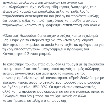
εργαλεία, αναλώσιμα μηχανημάτων και αγρού και
συμπληρώματα μέχρι ένδυση, είδη κήπου, ζωοτροφές, έως
εξαιρετικά κρασιά και ελαιόλαδα, μέλια και κάθε λογής
παραδοσιακά συνεταιριστικά και βιολογικά προϊόντα υψηλής
διατροφικής αξίας και ποιότητας, όπως και προϊόντα μικρών
παραγωγών, καινοτόμα ή βραβευμένα/πιστοποιημένα αγαθά.
«Όλοι μαζί θεωρούμε ότι πέτυχαν ο στόχος και το εγχείρημά
μας. Πάμε για τα επόμενα σχέδια, που είναι η δημιουργία
ιδιόκτητου τυροκομείου, το οποίο θα ενταχθεί σε πρόγραμμα για
τη χρηματοδότησή του», υπογραμμίζει ο πρόεδρος του
Κτηνοτροφικού Συνεταιρισμού.
Το κατάστημα του συνεταιρισμού δεν λειτουργεί με τη φιλοσοφία
του εμπορικού καταστήματος, αφού αφενός οι τιμές πώλησης
είναι ανταγωνιστικές και αφετέρου το κέρδος για τον
συνεταιρισμό είναι σχετικά ικανοποιητικό. «Εμείς δουλεύουμε με
ελάχιστα κέρδη, αφού το μεγαλύτερο ποσοστό που μπορούμε
να βγάλουμε είναι 15%-20%. Οι τιμές είναι ανταγωνιστικές,
αλλά και τα προϊόντα μας διαφορετικά και πιο ποιοτικά, όπως τα
βιολογικά, που δεν μπορεί να τα βρει κανείς σε άλλα
καταστήματα», καταλήγει ο κ. Ιωαννίδης.