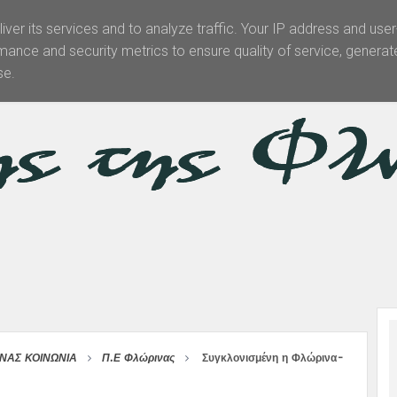
iver its services and to analyze traffic. Your IP address and use
mance and security metrics to ensure quality of service, genera
Θεματολογία
Άρθρα -Απόψεις
Πολιτισμός
Επικοινωνί
se.
ΝΑΣ ΚΟΙΝΩΝΙΑ
Π.Ε Φλώρινας
Συγκλονισμένη η Φλώρινα-