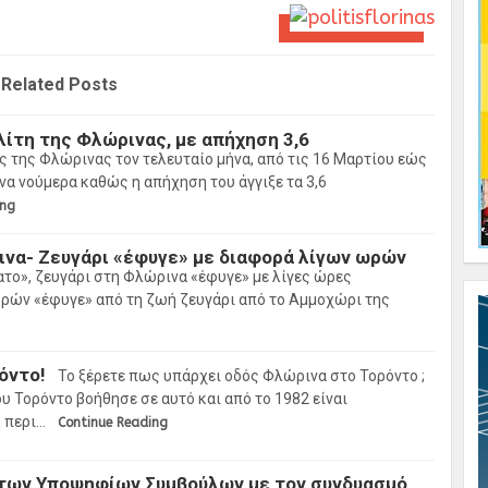
Related Posts
λίτη της Φλώρινας, με απήχηση 3,6
ς της Φλώρινας τον τελευταίο μήνα, από τις 16 Μαρτίου εώς
να νούμερα καθώς η απήχηση του άγγιξε τα 3,6
ing
ινα- Ζευγάρι «έφυγε» με διαφορά λίγων ωρών
ατο», ζευγάρι στη Φλώρινα «έφυγε» με λίγες ώρες
ών «έφυγε» από τη ζωή ζευγάρι από το Αμμοχώρι της
όντο!
To ξέρετε πως υπάρχει οδός Φλώρινα στο Τορόντο ;
 Τορόντο βοήθησε σε αυτό και από το 1982 είναι
 περι…
Continue Reading
 των Υποψηφίων Συμβούλων με τον συνδυασμό