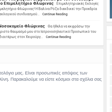
 το Επιμελητήριο Φλώρινας
Επιμελητηριακές Εκλογές
μελητήριο Φλώρινας! Η Βαλίνα Ρόζα διεκδικεί την Προεδρία
 εκλογικού συνδυασμού…
Continue Reading
 Νοσοκομείο Φλώρινας
Θα ήθελα να εκφράσω την
έριστο θαυμασμό μου στο Ιατρονοσηλευτικό Προσωπικό του
διαιτέρως στον Χειρούργ…
Continue Reading
τολόγιο μας. Είναι προσωπικές απόψεις των
θύνη. Παρακαλούμε να είστε κόσμιοι στα σχόλια σας