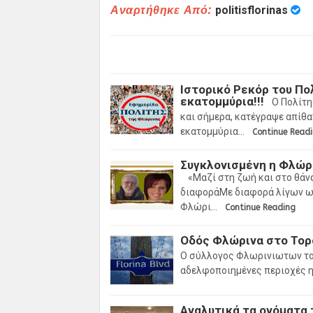
Αναρτήθηκε Από:
politisflorinas
Ιστορικό Ρεκόρ του Πο
εκατομμύρια!!!
Ο Πολίτη
και σήμερα, κατέγραψε απίθα
εκατομμύρια…
Continue Read
Συγκλονισμένη η Φλώρ
«Μαζί στη ζωή και στο θάν
διαφοράΜε διαφορά λίγων ωρ
Φλώρι…
Continue Reading
Οδός Φλώρινα στο Τορ
Ο σύλλογος Φλωρινιωτων του
αδελφοποιημένες περιοχές η
Αναλυτικά τα ονόματα