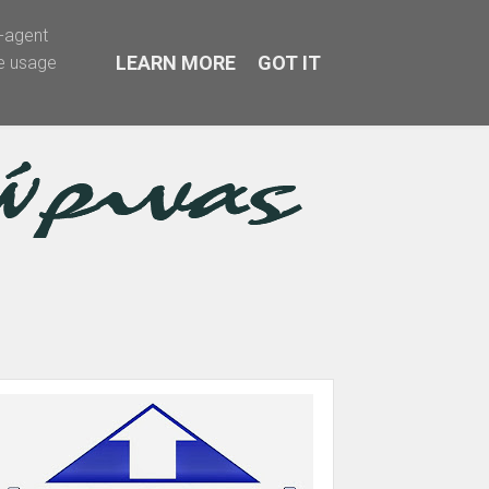
r-agent
LEARN MORE
GOT IT
te usage
α