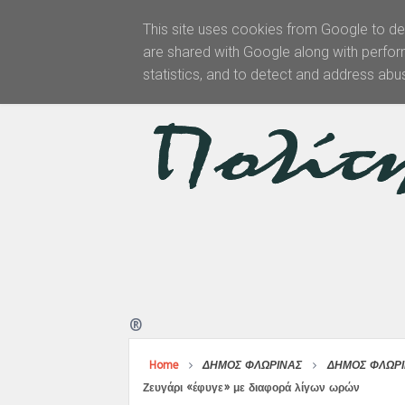
This site uses cookies from Google to del
are shared with Google along with perfor
Αρχική
statistics, and to detect and address abu
®
Home
ΔΗΜΟΣ ΦΛΩΡΙΝΑΣ
ΔΗΜΟΣ ΦΛΩΡΙ
Ζευγάρι «έφυγε» με διαφορά λίγων ωρών