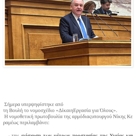
Σήμερα
υπερψηφίστηκε
από
τη
Βουλή
το
νομοσχέδιο
«
Δίκαιη
Εργασία
για
Ό
λους
».
Η
νομοθετική
πρωτοβουλία
της
αρμόδιας
υπουργού
Νίκης
Κε
ραμέ
ως
περιλαμβάνει
:
την
ενίσχυση
των
μέτρων
προστασίας
της
Υγείας
και