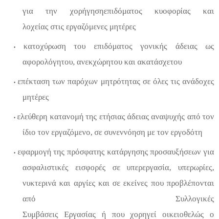
για
την
χορήγηση
επιδόμα
τος
κυοφορίας και
λοχείας
στις
εργαζόμενες
μητέρες
κατοχύρωση
του
επιδόμα
τος
γονικής άδειας ως
•
αφορολόγητο
υ
, ανεκχώρητο
υ
και ακατάσχετο
υ
ε
πέκταση τ
ων
παρόχων
μητρότητας σε
όλες
τις
ανάδοχες
•
μητέρες
ε
λεύθερ
η
κατανομή της ετήσιας άδειας αναψυχής από τον
•
ίδιο τον εργαζόμενο,
σε συνεννόηση με τον εργοδότη
εφαρμογή
της
πρόσφατης
κατάργησης
προσαυξήσεων
για
•
ασφαλιστικές εισφορές
σε υπερεργασία, υπερωρίες,
νυκτερινά και αργίες
και
σε
εκείνες
που προβλέπονται
από Συλλογικές
Συμβάσεις
Εργασίας
ή
που
χορηγ
ε
ί
οικειοθελώς ο