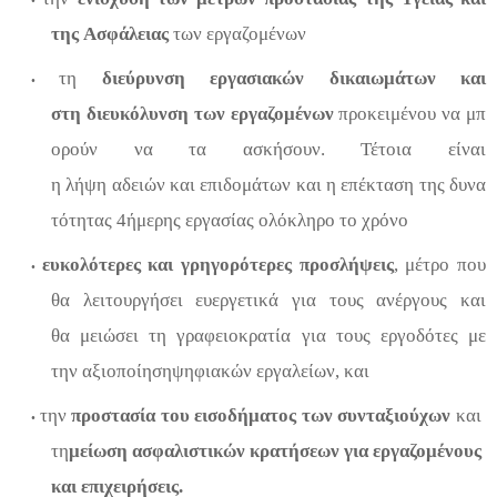
•
της
Ασφάλειας
των
εργαζομένων
τη
διεύρυνση
εργασιακών
δικαιωμάτων
και
•
στη
διευκόλυνση
των
εργαζομένων
προκειμένου
να
μπ
ορούν
να τα
ασκήσουν
.
Τέτοια
είναι
η
λήψη
αδειών
και
επιδομάτων
και
η
επέκταση
της
δυνα
τότητας
4
ή
μερης
εργασίας
ολόκληρο
το
χρόνο
ευκολότερες
και
γρηγορότερες
προσλήψεις
,
μέτρο
που
•
θα
λειτουργήσει
ευεργετικά
για τους
ανέργους
και
θα
μειώσει
τη
γραφειοκρατία
για τους
εργοδότες
με
την
αξιοποίηση
ψηφιακών
εργαλείων
, και
τ
η
ν
προστασία
του
εισοδήματος
των
συνταξιούχων
και
•
τ
η
μείωση
ασφαλιστικών
κρατήσεων
για
εργαζομένους
και επιχειρήσεις
.