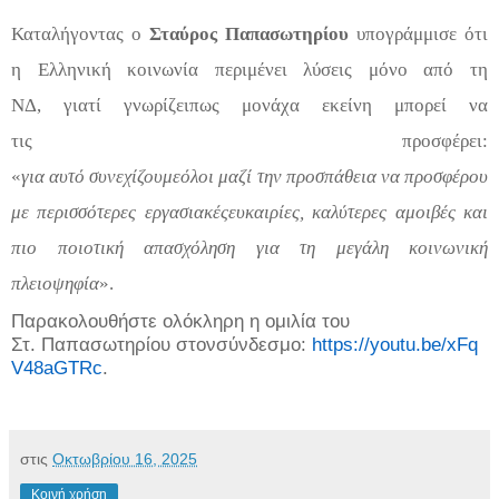
Καταλήγοντας
ο
Στα
ύρο
ς
Παπασωτηρίου
υπογράμμισε
ότι
η
Ελληνική
κοινωνία
περιμένει
λύσεις
μόνο
από τη
ΝΔ,
γιατί
γνωρίζει
πως
μονάχα
εκείνη
μπορεί
να
τις
προσφέρει
:
«
για
αυτό
συνεχίζουμε
όλοι
μαζί
τη
ν
προσπάθεια
να
προσφέρο
υ
με
περισσότερες
εργασιακές
ευκαιρίες
,
καλύτερες αμοιβές
και
πιο
ποιοτική
απασχόληση
για τη μεγάλη κοινωνική
πλειοψηφία
»
.
Παρακολουθήστε ο
λόκληρη η ομιλ
ία του
Στ.
Παπασωτηρίου
στον
σύνδεσμο:
https://youtu.be/xFq
V48aGTRc
.
στις
Οκτωβρίου 16, 2025
Κοινή χρήση