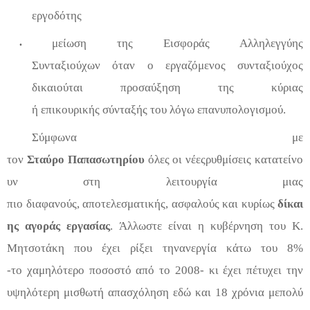
εργοδότη
ς
μείωση
της
Εισφοράς Αλληλεγγύης
•
Συνταξιούχων
ό
ταν
ο
εργαζόμενος συνταξιούχος
δικαιούται προσαύξηση τη
ς
κύριας
ή
επικουρικής
σύνταξή
ς
του
λόγω
επανυπολογισμού
.
Σύμφωνα
με
τον
Στα
ύρο
Παπασωτηρίου
ό
λ
ες
οι
νέες
ρυθμίσεις
κατατείνο
υν
στη
λειτουργία
μιας
πιο
δι
α
φανο
ύ
ς
,
α
ποτελεσματικής
,
ασφαλούς
και
κυρίως
δίκαι
ης
αγοράς
εργασίας
.
Άλλωστε
είναι η
κυβέρνηση
του Κ.
Μητσοτάκη
που
έχε
ι
ρίξει
τη
ν
ανεργία
κάτω
τ
ου 8%
-
τ
ο
χαμηλότερ
ο
ποσοστό
από το 2008
-
κι
έχει
πέτυχει
την
υψηλότερη
μισθωτή
απασχόληση εδώ και 18 χρόνια
με
πολύ