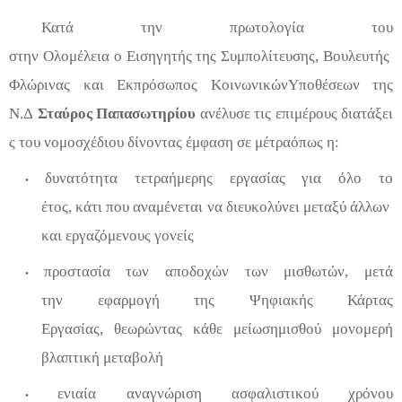
Κατά την
πρωτολογία
του
στην
Ολομέλεια
ο
Εισηγητής
της
Συμπολίτευσης
,
Βουλευτής
Φλώρινας
και
Εκπρόσωπος
Κοινωνικών
Υποθέσεων
της
Ν
.
Δ
Στα
ύρο
ς
Παπασωτηρίου
ανέλυσε
τις
επιμέρους
διατάξει
ς
του
νομοσχέδιου
δίνοντας
έμφαση
σε
μ
έτρα
όπως η
:
δυνατότητα τετραήμερης εργασίας για όλο το
•
έτος,
κάτι
που
αναμένεται
να
διευκολύνει
μεταξύ
άλλων
και εργαζόμενους γονείς
προστασία
των
αποδοχώ
ν τ
ων μισθωτών
,
μετά
•
την
εφαρμογή της Ψηφιακής Κάρτας
Εργασίας
,
θεωρ
ώντας
κάθε
μείωση
μισθού
μονομερή
βλαπτική μεταβολή
ε
νιαία αναγνώριση ασφαλιστικού χρόνου
•