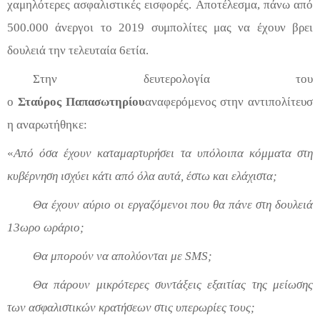
χαμηλότερες ασφαλιστικές εισφορές.
Αποτέλεσμα
, πάνω από
500.000
άνεργοι
το 2019
συμπολίτες
μας να
έχουν βρει
δουλειά
την
τελευταία
6ετία
.
Στην
δευτερολογία
του
ο
Στα
ύρο
ς
Παπασωτηρίου
ανα
φερόμενος
στην
αντιπολίτευσ
η
αναρωτήθηκε
:
«
Α
πό όσα έχουν καταμαρτυρήσει τα υπόλοιπα κόμματα στη
κυβέρνηση ισχύει κάτι από όλα αυτά, έστω και ελάχιστα;
Θα έχουν αύριο οι εργαζόμενοι που θα πάνε στη δουλειά
13ωρο ωράριο;
Θα μπορούν να απολύονται με
SMS
;
Θα πάρουν μικρότερες συντάξεις εξαιτίας της μείωσης
των ασφαλιστικών κρατήσεων στις υπερωρίες τους;