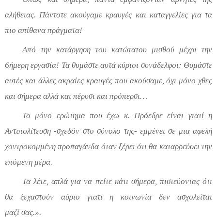
αλήθειας. Πάντοτε ακούγαμε κραυγές και καταγγελίες για τα
πιο απίθανα πράγματα!
Από την κατάργηση του κατώτατου μισθού μέχρι την
6ήμερη εργασία! Τα θυμάστε αυτά κύριοι συνάδελφοι; Θυμάστε
αυτές και άλλες ακραίες κραυγές που ακούσαμε, όχι μόνο χθες
και σήμερα αλλά και πέρυσι και πρόπερσι…
Το μόνο ερώτημα που έχω κ. Πρόεδρε είναι
γιατί η
Αντιπολίτευση -σχεδόν στο σύνολο της- εμμένει σε μια αφελή
χοντροκομμένη προπαγάνδα όταν ξέρει ότι θα καταρρεύσει την
επόμενη μέρα
.
Τα λέτε
,
απλά για να πείτε
κάτι
σήμερα
,
πιστεύοντας ότι
θα ξεχαστούν αύριο γιατί η κοινωνία δεν ασχολείται
μαζί
σας.
».