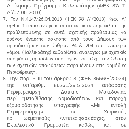
Διοίκησης- Πρόγραμμα Καλλικράτης» (ΦΕΚ 87/ Τ.
Α΄/07-06-2010)
7.
Τον Ν.4147/26.04.2013 (ΦΕΚ 98 Α΄/2013) Κεφ. Α΄
άρθρο 1 όπου αναφέρεται ότι και κατά παρέκκλιση της
προβλεπόμενης σε αυτά σχετικής προθεσμίας «ο
χρόνος έναρξης άσκησης από τους Δήμους των
αρμοδιοτήτων των άρθρων 94 & 204 του ανωτέρω
νόμου (Καλλικράτης) καθορίζεται αναλόγως με σχετικές
αποφάσεις αρμοδίων υπουργών και μέχρι την έκδοση
των σχετικών αποφάσεων παραμένουν στις αρμόδιες
Περιφέρειες».
8.
Την παρ. 5 III του άρθρου 8 (ΦΕΚ 3556/Β΄/2024)
της
υπ΄αριθμ
. 86261/29-5-2024 απόφασης
Περιφερειάρχη Δυτικής Μακεδονίας
περί
“
μεταβίβασης αρμοδιοτήτων και παροχή
εξουσιοδότησης υπογραφής «Με εντολή
Περιφερειάρχη» σε Χωρικούς
και
Θεματικούς
Αντιπεριφερειάρχες
, στον
Εκτελεστικό Γραμματέα καθώς και σε