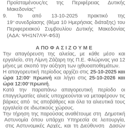
Προϊσταμένους/
ες
της Περιφέρειας Δυτικής
Μακεδονίας
”
9.
Το από 13-10-2025 πρακτικό της
19
συνεδρίασης
(θέμα 10 Ημερήσιας διάταξης)
του
ης
Περιφερειακού Συμβουλίου Δυτικής Μακεδονίας
(ΑΔΑ: ΨΗ1Ν7ΛΨ-Φ53)
Α
ΠΟ
Φ
Α
Σ
Ι
Ζ
Ο
Υ
Μ
Ε
Την απαγόρευση της αλιείας, με κάθε μέσο και
εργαλείο, στη Λίμνη Ζάζαρη της Π.Ε. Φλώρινας για 12
μήνες
με σκοπό την αύξηση των
ιχθυοαποθεμάτων
.
Η απαγορευτική περίοδος αρχίζει στις
25-10-2025 και
ώρα 12:00
πρωινή
και λήγει
στις
25-10-2026 και
η
ώρα 12:00
πρωινή
.
η
Κατά την παραπάνω απαγορευτική περίοδο οι
επαγγελματίες αλιείς υποχρεούνται να μεταφέρουν τις
βάρκες από τις αποβάθρες και όλα τα αλιευτικά τους
εργαλεία
σε ιδιωτικούς χώρους.
Την τήρηση της παρούσας αναθέτουμε στη Δημοτική
Αστυνομία όπου υπάρχει Υπηρεσία σε λειτουργία,
στις Αστυνομικές Αρχές, και τη Διεύθυνση Δασών