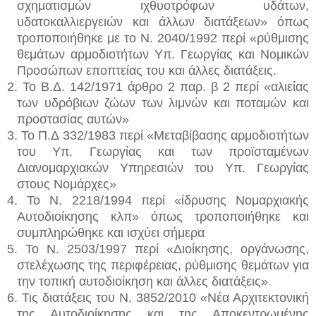
σχηματισμών ιχθυοτρόφων υδάτων,
υδατοκαλλιεργειών και άλλων διατάξεων» όπως
τροποποιήθηκε με το Ν. 2040/1992 περί «ρύθμισης
θεμάτων αρμοδιοτήτων Υπ. Γεωργίας και Νομικών
Προσώπων εποπτείας του και άλλες διατάξεις
.
2.
Το Β.Δ. 142/1971 άρθρο 2 παρ. β 2 περί «αλιείας
των υδρόβιων ζώων των λιμνών και ποταμών και
προστασίας αυτών»
3.
Το Π.Δ 332/1983 περί «Μεταβίβασης αρμοδιοτήτων
του Υπ. Γεωργίας και των προϊσταμένων
Διανομαρχιακών Υπηρεσιών του Υπ. Γεωργίας
στους Νομάρχες»
4.
Το Ν. 2218/1994 περί «ίδρυσης Νομαρχιακής
Αυτοδιοίκησης
κλπ
» όπως τροποποιήθηκε και
συμπληρώθηκε και ισχύει σήμερα
5.
Το Ν. 2503/1997 περί «Διοίκησης, οργάνωσης,
στελέχωσης της περιφέρειας, ρύθμισης θεμάτων για
την τοπική αυτοδιοίκηση και άλλες διατάξεις»
6.
Τις διατάξεις του Ν. 3852/2010 «Νέα Αρχιτεκτονική
της Αυτοδιοίκησης και της Αποκεντρωμένης