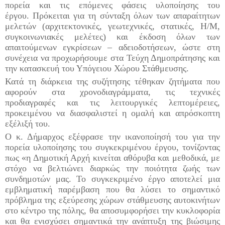
πορεία και τις επόμενες φάσεις
υλοποίησης
του
έργου
.
Πρόκειται για τη σύνταξη όλων των απαραίτητων
μελετών (αρχιτεκτονικές, γεωτεχνικές, στατικές, Η/Μ,
συγκοινωνιακές μελέτες) και έκδοση όλων των
απαιτούμενων εγκρίσεων –
αδειοδοτήσεων
,
ώστε στη
συνέχεια να προχωρήσουμε στα Τεύχη Δημοπράτησης και
την κατασκευή του Υπόγειου Χώρου Στάθμευσης
.
Κατά τη διάρκεια της συζήτησης τέθηκαν ζητήματα που
αφορούν
σ
τα χρονοδιαγράμματα, τις τεχνικές
προδιαγραφές κ
αι τις λειτουργικές λεπτομέρειες
,
προκειμένου να διασφαλιστε
ί η ομαλή και απρόσκοπτη
εξέλιξή του
.
Ο κ. Δήμαρχος εξέφρασε την ικανοποίησή του για
την
πορεία υλοποίησης του συγκεκριμένου έργου, τονίζοντας
πως «
η Δημοτική Αρχή κινείται αθόρυβα και μεθοδικά, με
στόχο να βελτιώνει διαρκώς την ποιότητα ζωής των
συνδημοτών μας. Το συγκεκριμένο έργο αποτελεί
μια
εμβληματική παρέμβαση
που
θα λύσει το σημαντικό
πρόβλημα της
εξεύρεσης χώρων στάθμευσης αυτοκινήτων
στο κέντρο της πόλης, θα
αποσυμφορήσει
την κυκλοφορία
και θα ενισχύσει σημαντικά την ανάπτυξη της βιώσιμης