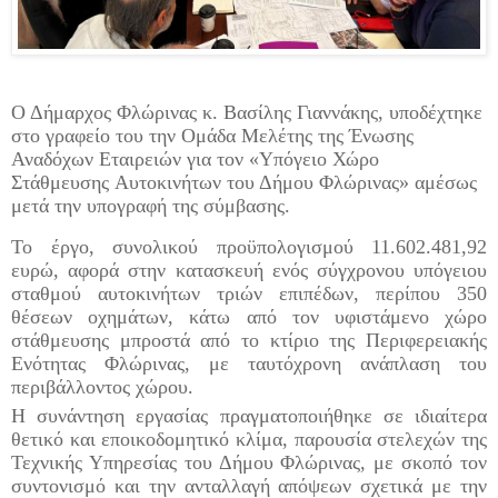
Ο Δήμαρχος Φλώρινας κ. Βασίλης Γιαννάκης, υποδέχτηκε
στο γραφείο του
την
Ομάδα Μελέτης
της
Ένωσης
Αναδόχων Εταιρειών
για τον «
Υπόγειο Χώρο
Στάθμευσης
Αυτοκινήτων του Δήμου Φλώρινας
» αμέσως
μετά την υπογραφή της σύμβασης
.
Το έργο, συνολικού προϋπολογισμού 11.602.481,92
ευρώ, αφορά στην κατασκευή ενός σύγχρονου υπόγειου
σταθμού αυτοκινήτων τριών επιπέδων
,
περίπου 350
θέσεων οχημάτων
,
κάτω από τον υφιστάμενο χώρο
στάθμευσης μπροστά από το κτ
ί
ριο της Περιφερειακής
Ενότητας Φλώρινας
,
με ταυτόχρονη ανάπλαση του
περιβάλλοντος χώρου
.
Η συνάντηση εργασίας πραγματοποιήθηκε σε ιδιαίτερα
θετικό και εποικοδομητικό κλίμα, παρουσία στελεχών της
Τεχνικής Υπηρεσίας του Δήμου Φλώρινας
,
με σκοπό τον
συντονισμό και την ανταλλαγή απόψεων σχετικά με την