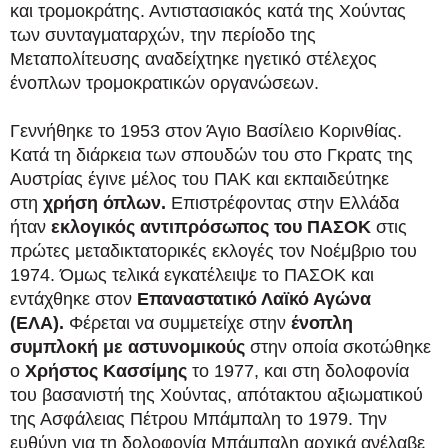
και τρομοκράτης. Αντιστασιακός κατά της Χούντας
των συνταγματαρχών, την περίοδο της
Μεταπολίτευσης αναδείχτηκε ηγετικό στέλεχος
ένοπλων τρομοκρατικών οργανώσεων.
Γεννήθηκε το 1953 στον Άγιο Βασίλειο Κορινθίας.
Κατά τη διάρκεια των σπουδών του στο Γκρατς της
Αυστρίας έγινε μέλος του ΠΑΚ και εκπαιδεύτηκε
στη
χρήση όπλων.
Επιστρέφοντας στην Ελλάδα
ήταν
εκλογικός αντιπρόσωπος του ΠΑΣΟΚ
στις
πρώτες μεταδικτατορικές εκλογές τον Νοέμβριο του
1974. Όμως τελικά εγκατέλειψε το ΠΑΣΟΚ και
εντάχθηκε στον
Επαναστατικό Λαϊκό Αγώνα
(ΕΛΑ).
Φέρεται να συμμετείχε στην
ένοπλη
συμπλοκή με αστυνομικούς
στην οποία σκοτώθηκε
ο
Χρήστος Κασσίμης
το 1977, και στη δολοφονία
του βασανιστή της Χούντας, απότακτου αξιωματικού
της Ασφάλειας Πέτρου Μπάμπαλη το 1979. Την
ευθύνη για τη δολοφονία Μπάμπαλη αρχικά ανέλαβε