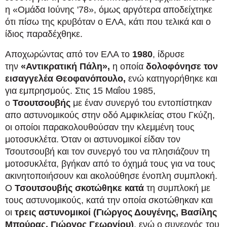
η «Ομάδα Ιούνης '78», όμως αργότερα αποδείχτηκε
ότι πίσω της κρυβόταν ο ΕΛΑ, κάτι που τελικά και ο
ίδιος παραδέχθηκε.
Αποχωρώντας από τον ΕΛΑ το
1980
, ίδρυσε
την
«Αντικρατική Πάλη»,
η οποία
δολοφόνησε τον
εισαγγελέα Θεοφανόπουλο,
ενώ κατηγορήθηκε και
για εμπρησμούς. Στις 15 Μαΐου 1985,
ο
Τσουτσουβής
με έναν συνεργό του εντοπίστηκαν
απο αστυνομικούς στην οδό Αμφικλείας στου Γκύζη,
οι οποίοι παρακολουθούσαν την κλεμμένη τους
μοτοσυκλέτα. Όταν οι αστυνομικοί είδαν τον
Τσουτσουβή και τον συνεργό του να πλησιάζουν τη
μοτοσυκλέτα, βγήκαν από το όχημά τους για να τους
ακινητοποιήσουν και ακολούθησε ένοπλη συμπλοκή.
Ο
Τσουτσουβής σκοτώθηκε κατά
τη συμπλοκή με
τους αστυνομικούς, κατά την οποία σκοτώθηκαν και
οι
τρεις αστυνομικοί (Γιώργος Δουγένης, Bασίλης
Μπούρας, Γιώργος Γεωργίου)
, ενώ ο συνεργός του