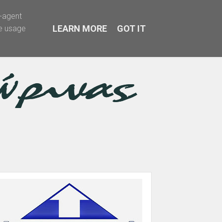
r-agent
LEARN MORE
GOT IT
te usage
α