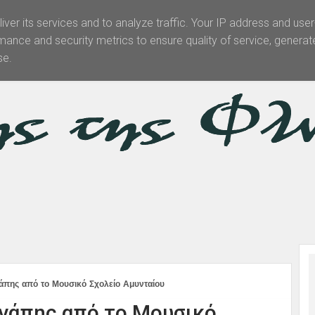
iver its services and to analyze traffic. Your IP address and use
mance and security metrics to ensure quality of service, genera
Θεματολογία
Άρθρα -Απόψεις
Πολιτισμός
Επικοινωνί
se.
άπης από το Μουσικό Σχολείο Αμυνταίου
γάπης από το Μουσικό