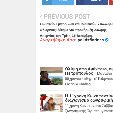
PREVIOUS POST
Σωματείο Εμπορικών και Ιδιωτικών Υπαλλήλ
Φλώρινας: Αίτημα για προκήρυξη 24ωρης
Απεργίας την Τρίτη 16 Δεκέμβρη.
Αναρτήθηκε Από:
politisflorinas
Θλίψη στο Αμύνταιο, έ
Πετρόπουλος
Με βαθιά 
55χρονου καθηγητή Γεώργιου
Continue Reading
Η 11χρονη Κωνσταντίν
διαγωνισμό ζωγραφική
11χρονη Κωνσταντίνα Σαββάκ
ζωγραφικής "Χριστουγεννιά