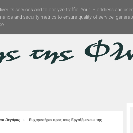
iver its services and to analyze traffic. Your IP address and use
mance and security metrics to ensure quality of service, genera
Θεματολογία
Άρθρα -Απόψεις
Πολιτισμός
Επικοινωνί
se.
ητα Βεγόρας
Ευχαριστήριο προς τους Εργαζόμενους της