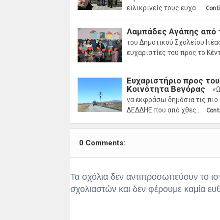
ειλικρινείς τους ευχα…
Cont
Λαμπάδες Αγάπης από 
του Δημοτικού Σχολείου Ιτέα
ευχαριστίες του προς το Κέ
Ευχαριστήριο προς το
Κοινότητα Βεγόρας
«Ω
να εκφράσω δημόσια τις πιο
ΔΕΔΔΗΕ που από χθες…
Cont
0 Comments:
Τα σχόλια δεν αντιπροσωπεύουν το ισ
σχολιαστών και δεν φέρουμε καμία ευ