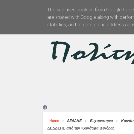
This site uses cookies from Google to del
are shared with Google along with perfor
Αρχική
statistics, and to detect and address abu
®
Home
ΔΕΔΔΗΕ
Ευχαριστήριο
Κοινότ
ΔΕΔΔΕΗΕ από την Κοινότητα Βεγόρας