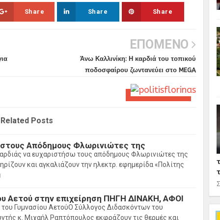
Share
Share
Share
ΕΠΟΜΕΝΟ
για
Άνω Καλλινίκη: Η καρδιά του τοπικού
ποδοσφαίρου ζωντανεύει στο MEGA
Σ
Related Posts
 στους Απόδημους Φλωρινιώτες της
αρδιάς να ευχαριστήσω τους απόδημους Φλωρινιώτες της
ηρίζουν και αγκαλιάζουν την ηλεκτρ. εφημερίδα «Πολίτης
g
Σ
ου Αετού στην επιχείρηση ΠΗΓΗ ΔΙΝΑΚΗ, ΑΦΟΙ
 του Γυμνασίου ΑετούΟ Σύλλογος Διδασκόντων του
υντής κ. Μιχαήλ Ραπτόπουλος εκφράζουν τις θερμές και