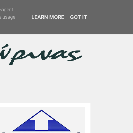
r-agent
LEARN MORE
GOT IT
te usage
α