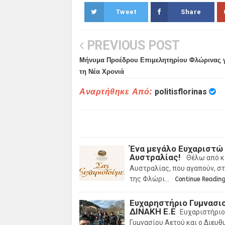
Tweet
Share
PREVIOUS POST
Μήνυμα Προέδρου Επιμελητηρίου Φλώρινας 
τη Νέα Χρονιά
Αναρτήθηκε Από:
politisflorinas
Ένα μεγάλο Ευχαριστώ
Αυστραλίας!
Θέλω από κ
Αυστραλίας, που αγαπούν, στ
της Φλώρι…
Continue Readin
Ευχαρηστήριο Γυμνασι
ΔΙΝΑΚΗ Ε.Ε
Ευχαριστήριο
Γυμνασίου Αετού και ο Διευθ