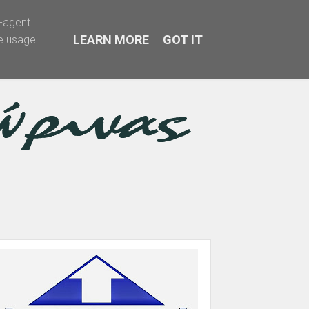
r-agent
LEARN MORE
GOT IT
te usage
α