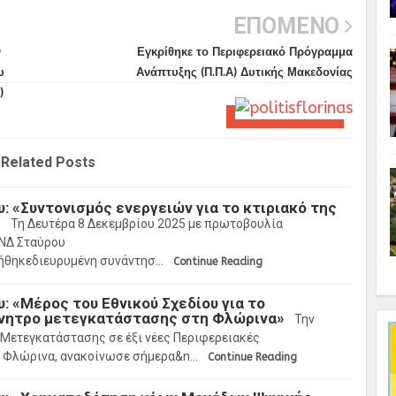
ΕΠΟΜΕΝΟ
ν
Εγκρίθηκε το Περιφερειακό Πρόγραμμα
υ
Ανάπτυξης (Π.Π.Α) Δυτικής Μακεδονίας
)
Related Posts
 «Συντονισμός ενεργειών για το κτιριακό της
»
Τη Δευτέρα 8 Δεκεμβρίου 2025 με πρωτοβουλία
 ΝΔ Σταύρου
ήθηκεδιευρυμένη συνάντησ…
Continue Reading
Σ
 «Μέρος του Εθνικού Σχεδίου για το
ίνητρο μετεγκατάστασης στη Φλώρινα»
Την
Μετεγκατάστασης σε έξι νέες Περιφερειακές
 η Φλώρινα, ανακοίνωσε σήμερα&n…
Continue Reading