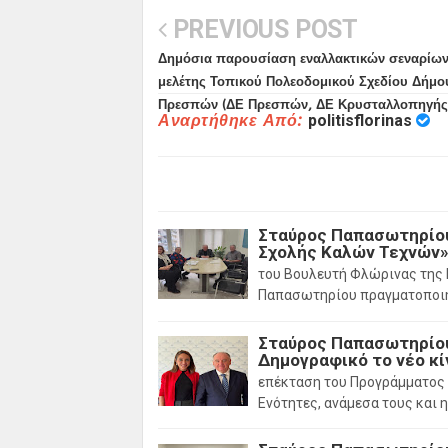
PREVIOUS POST
Δημόσια παρουσίαση εναλλακτικών σεναρίω
μελέτης Τοπικού Πολεοδομικού Σχεδίου Δήμο
Πρεσπών (ΔΕ Πρεσπών, ΔΕ Κρυσταλλοπηγής
Αναρτήθηκε Από:
politisflorinas
Σταύρος Παπασωτηρίου:
Σχολής Καλών Τεχνών
του Βουλευτή Φλώρινας της
Παπασωτηρίου πραγματοποι
Σταύρος Παπασωτηρίου:
Δημογραφικό το νέο κ
επέκταση του Προγράμματος 
Ενότητες, ανάμεσα τους και