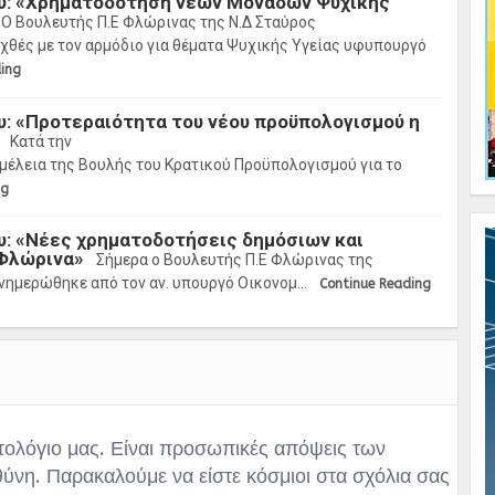
υ: «Χρηματοδότηση νέων Μονάδων Ψυχικής
Ο Βουλευτής Π.Ε Φλώρινας της Ν.Δ Σταύρος
θές με τον αρμόδιο για θέματα Ψυχικής Υγείας υφυπουργό
ding
: «Προτεραιότητα του νέου προϋπολογισμού η
Κατά την
μέλεια της Βουλής του Κρατικού Προϋπολογισμού για το
ng
: «Νέες χρηματοδοτήσεις δημόσιων και
Φλώρινα»
Σήμερα ο Βουλευτής Π.Ε Φλώρινας της
νημερώθηκε από τον αν. υπουργό Οικονομ…
Continue Reading
τολόγιο μας. Είναι προσωπικές απόψεις των
θύνη. Παρακαλούμε να είστε κόσμιοι στα σχόλια σας