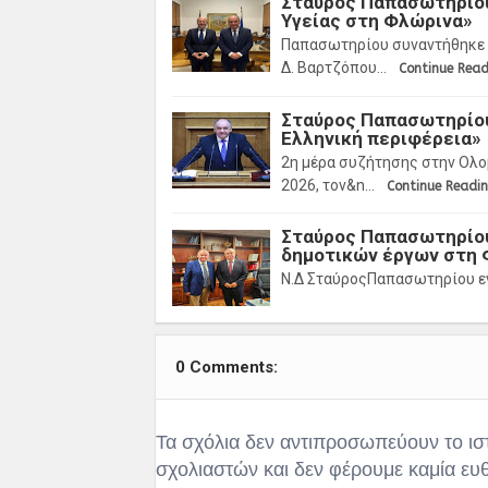
Σταύρος Παπασωτηρίο
Υγείας στη Φλώρινα»
Παπασωτηρίου συναντήθηκε χ
Δ. Βαρτζόπου…
Continue Rea
Σταύρος Παπασωτηρίου
Ελληνική περιφέρεια»
2η μέρα συζήτησης στην Ολο
2026, τον&n…
Continue Readi
Σταύρος Παπασωτηρίου
δημοτικών έργων στη 
Ν.Δ ΣταύροςΠαπασωτηρίου ε
0 Comments:
Τα σχόλια δεν αντιπροσωπεύουν το ισ
σχολιαστών και δεν φέρουμε καμία ευ