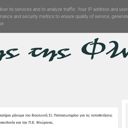
iver its services and to analyze traffic. Your IP address and use
mance and security metrics to ensure quality of service, genera
Θεματολογία
Άρθρα -Απόψεις
Πολιτισμός
Επικοινωνί
se.
ητήριο μήνυμα του Βουλευτή Στ. Παπασωτηρίου για τις τοποθετήσεις
ακεδονία και την Π.Ε. Φλώρινας.