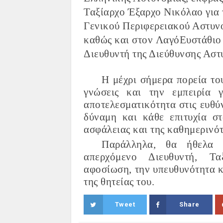
Ταξίαρχο
Έξαρχ
ο
Νικόλαο
για
Γενικού Περιφερειακού Αστυν
καθώς και στον
Λαγό
Ευστ
άθιο
Διευθυντή της Διεύθυνσης Αστ
Η μέχρι σήμερα πορεία του
γνώσεις και την εμπειρία 
αποτελεσματικότητα στις ευθύ
δύναμη και κάθε επιτυχία σ
ασφάλειας και της καθημερινό
Παράλληλα, θα ήθελα 
απερχόμενο Δι
ευθυντή
,
Τα
αφοσίωση, την υπευθυνότητα κ
της θητείας του.
Tweet
Share