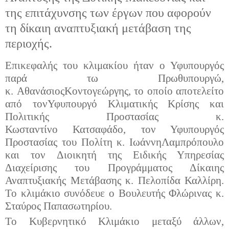
της επιτάχυνσης των έργων που αφορούν
τη δίκαιη αναπτυξιακή μετάβαση της
περιοχής.
Επικεφαλής του κλιμακίου ήταν ο Υφυπουργός
παρά τω Πρωθυπουργώ,
κ.
Αθανάσιος
Κοντογεώργης,
το οποίο αποτελείτο
από τον
Υφυπουργό Κλιματικής Κρίσης και
Πολιτικής Προστασίας κ.
Κ
ωσταντίνο
Κατσαφάδο, τον Υφυπουργός
Προστασίας του Πολίτη κ.
Ιωάννη
Λαμπρόπουλο
και
τον
Διοικητή
της Ειδικής Υπηρεσίας
Διαχείρισης του Προγράμματος Δίκαιης
Αναπτυξιακής Μετάβασης κ. Πελοπίδα Καλλίρη.
Το κλιμάκιο συνόδευε ο Βουλευτής Φλώρινας κ.
Σταύρος Παπασωτηρίου.
Το Κυβερνητικό Κλιμάκιο
μεταξύ άλλων,