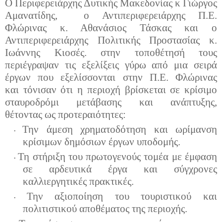
Ο
Περιφερειάρχης Δυτικής Μακεδονίας κ Γιώργος
Αμανατίδης, ο Αντιπεριφερειάρχης Π.Ε.
Φλώρινας κ. Αθανάσιος Τάσκας και ο
Αντιπεριφερειάρχης Πολιτικής Προστασίας κ.
Ιωάννης Κιοσές.
στην τοποθέτησή
τους
περιέγραψαν τις εξελίξεις γύρω από μια σειρά
έργων που εξελίσσονται στην Π.Ε. Φλώρινας
και
τόνισ
αν
ότι η
περιοχή
βρίσκεται σε κρίσιμο
σταυροδρόμι μετάβασης και ανάπτυξης
,
θέτοντας
ως προτεραιότητες:
Την άμεση χρηματοδότηση και ωρίμανση
•
κρίσιμων
δημόσιων
έργων υποδομής.
Τη στήριξη του πρωτογενούς τομέα με έμφαση
•
σε αρδευτικά έργα και σύγχρονες
καλλιεργητικές πρακτικές.
Την αξιοποίηση του τουριστικού και
•
πολιτιστικού αποθέματος της περιοχής.