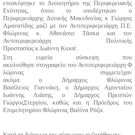
επισκέφτηκε
το Διοικητήριο
της Περιφερειακής
Ενότητας,
όπου το υποδέχτηκαν
ο
Περιφερειάρχης Δυτικής Μακεδονίας
κ
Γιώργος
Αμανατίδης μαζί με τον Αντιπεριφερειάρχη Π.Ε.
Φλώρινας
κ.
Αθανάσιο Τάσκα και τον
Αντιπεριφερειάρχη Πολιτικής
Προστασίας
κ.
Ιωάννη Κιοσέ.
Στη ευρεία σύσκεψη
που
ακολούθησε
στ
ο
γραφεί
ο
τ
ου
Αντιπεριφ
ερειάρχη
Φ
λώρινας συμμετ
είχαν
ακόμα
ο
Δ
ή
μ
α
ρχ
ος
Φλώρινας
Βασίλειο
ς
Γιαννάκη,
ο Δήμαρχος
Αμυνταίου
Ιωάννη
ς
Λιάση
ς
, ο
Δήμαρχος
Πρεσπών
Γιώργο
ς
Στεργίου, καθώς και η Πρ
όεδρος
του
Επιμελητηρίου Φλώρινας Βαλίνα Ρόζα.
Κατά τη διάρκεια της σύσκεψης συζητήθηκαν: