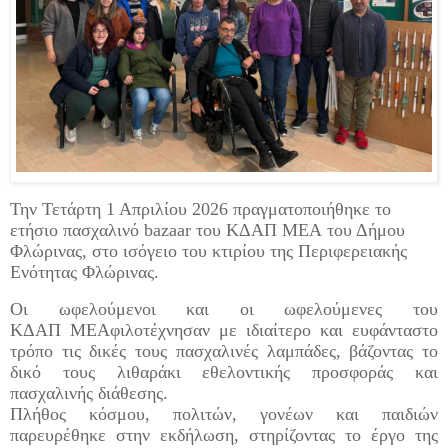
Την Τετάρτη 1 Απρ
ι
λ
ί
ου 2026 πραγματοποιήθηκε το
ετήσιο πασχαλινό
bazaar
του ΚΔΑΠ
ΜΕΑ
του Δήμου
Φλώρινας
,
στο ισόγειο του κτιρίου της Περιφερειακής
Ενότητας Φλώρινας.
Οι ωφελούμενοι και οι ωφελούμενες του
ΚΔΑΠ
ΜΕΑ
φιλοτέχνησαν με ιδιαίτερο και ευφάνταστο
τρόπο τις δικές τους πασχαλινές λαμπάδες, βάζοντας το
δικό τους λιθαράκι εθελοντικής προσφοράς και
πασχαλινής διάθεσης.
Πλήθος κόσμου, πολιτών, γονέων και παιδιών
παρευρέθηκε στην εκδήλωση, στηρίζοντας το έργο της