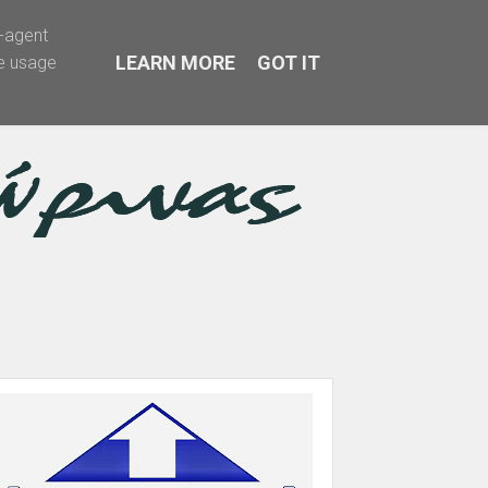
r-agent
LEARN MORE
GOT IT
te usage
α