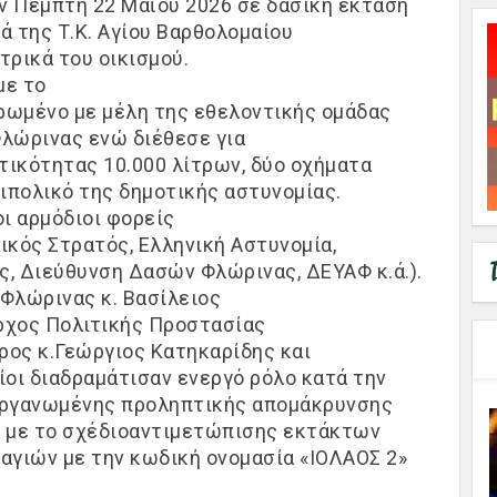
ν Πέμπτη 22 Μαΐου 2026
σε
δασική έκταση
ά της Τ.Κ. Αγίου Βαρθολομαίου
τρικά του οικισμού
.
με τ
ο
ρωμένο
με μέλη της εθελοντικής ομάδας
Φλώρινας ενώ
διέθεσε
για
τικότητας 10
.
000 λίτρων
,
δύο οχήματα
ιπολικό της δημοτικής αστυνομίας
.
ι αρμόδιοι φορείς
νικός
Στρατός, Ελ
ληνική
Αστυνομία,
ς
,
Δ
ιεύθυ
νση Δασών Φλώρινας, ΔΕΥΑΦ
κ.ά.).
 Φλώρινας κ
.
Βασίλειος
ρχος Πολιτικής Προστασίας
ρος κ
.
Γεώργιος
Κατ
η
καρίδης
και
οίοι διαδραμάτισαν ενεργό ρόλο κατά την
ργανωμένης
προληπτικής
απομάκρυνσης
με το σχέδιο
αντιμετώπισης εκτάκτων
αγιών με την κωδική ονομασία
«
ΙΟΛΑΟΣ 2
»