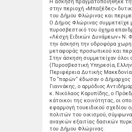
Η άσκηση πραγματοποιήθηκε
τη
στην περιοχή
«
Μπαξέδες
»
δυτικ
του
Δήμου
Φλώρινας
και περιμε
Ο
Δήμος
Φλώρινας συμμετείχε 
πυροσβεστικό
του
όχημα
επανδ
«Λέσχη Ειδικών Δυνάμεων» Ν. 
την
άσκηση
τ
η
ν
υδροφόρα χωρη
μεταφοράς προσωπικού
και περ
Στην άσκηση συμμετείχαν όλοι ο
(Πυροσβεστικ
ή
Υπηρεσία
,
Ελ
λη
Περιφέρεια
Δυτικής Μακεδονία
Το
"παρών"
έδωσ
αν
ο
Δ
ήμαρχος
Γιαννάκης
,
ο
αρμόδιος Αντιδήμα
κ
.
Νικόλαος
Καρυπίδης
,
ο Πρόεδ
κάτοικοι
της κοινότητας
, οι οπ
εφαρμογή
το
υ
ειδικού
σχ
εδίου
ο
πολιτών
του οικισμού,
σύμφωνα 
αναγκών εξαιτίας δασικών πυρκ
του
Δήμου
Φλώρινας.