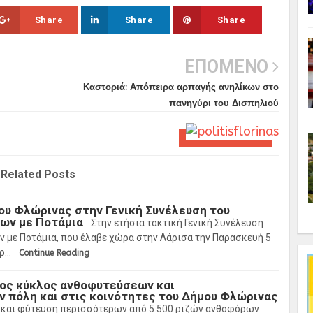
Share
Share
Share
ΕΠΟΜΕΝΟ
Καστοριά: Απόπειρα αρπαγής ανηλίκων στο
πανηγύρι του Δισπηλιού
Related Posts
υ Φλώρινας στην Γενική Συνέλευση του
Σ
μων με Ποτάμια
Στην ετήσια τακτική Γενική Συνέλευση
ν με Ποτάμια, που έλαβε χώρα στην Λάρισα την Παρασκευή 5
πρ…
Continue Reading
ος κύκλος ανθοφυτεύσεων και
 πόλη και στις κοινότητες του Δήμου Φλώρινας
 και φύτευση περισσότερων από 5.500 ριζών ανθοφόρων