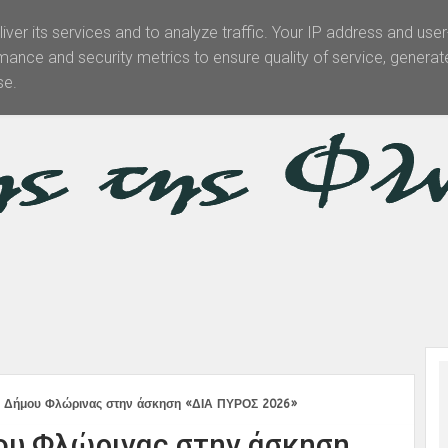
iver its services and to analyze traffic. Your IP address and use
mance and security metrics to ensure quality of service, genera
Θεματολογία
Άρθρα -Απόψεις
Πολιτισμός
Επικοινωνί
se.
υ Δήμου Φλώρινας στην άσκηση «ΔΙΑ ΠΥΡΟΣ 2026»
ου Φλώρινας στην άσκηση