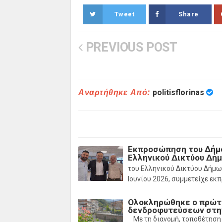
Tweet
Share
PREVIOUS POST
Αναρτήθηκε Από:
politisflorinas
Εκπροσώπηση του Δήμο
Ελληνικού Δικτύου Δή
του Ελληνικού Δικτύου Δήμω
Ιουνίου 2026, συμμετείχε εκ
Ολοκληρώθηκε ο πρώτ
δενδροφυτεύσεων στην
Με τη διανομή, τοποθέτηση