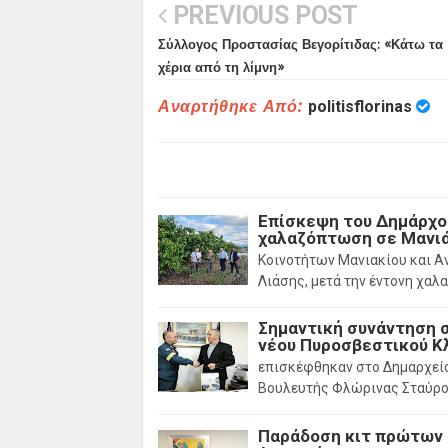
PREVIOUS POST
Σύλλογος Προστασίας Βεγορίτιδας: «Κάτω τα
χέρια από τη λίμνη»
Αναρτήθηκε Από:
politisflorinas
Επίσκεψη του Δημάρχου
χαλαζόπτωση σε Μανιά
Κοινοτήτων Μανιακίου και Α
Λιάσης, μετά την έντονη χα
Σημαντική συνάντηση σ
νέου Πυροσβεστικού Κ
επισκέφθηκαν στο Δημαρχείο
Βουλευτής Φλώρινας Σταύρ
Παράδοση κιτ πρώτων 