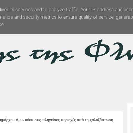
iver its services and to analyze traffic. Your IP address and use
mance and security metrics to ensure quality of service, genera
Θεματολογία
Άρθρα -Απόψεις
Πολιτισμός
Επικοινωνί
se.
ημάρχου Αμυνταίου στις πληγείσες περιοχές από τη χαλαζόπτωση