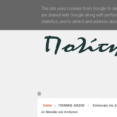
This site uses cookies from Google to del
are shared with Google along with perfor
Αρχική
statistics, and to detect and address abu
®
Home
ΓΙΑΝΝΗΣ ΛΙΑΣΗΣ
Επίσκεψη του Δ
σε Μανιάκι και Αντίγονο