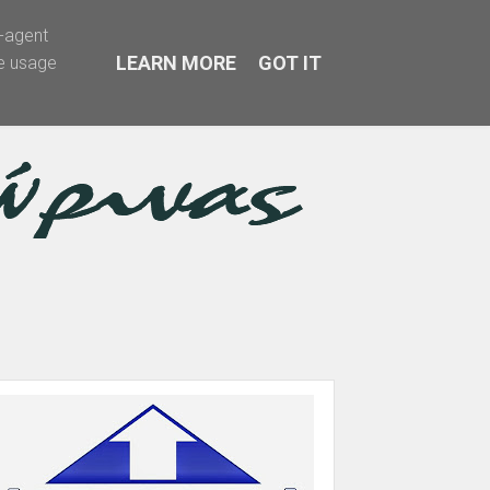
r-agent
LEARN MORE
GOT IT
te usage
α