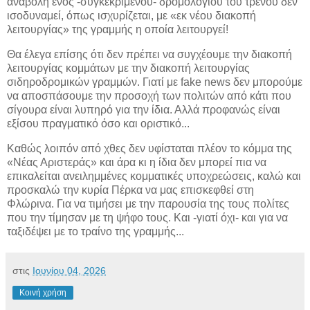
αναβολή ενός -συγκεκριμένου- δρομολογίου του τρένου δεν
ισοδυναμεί, όπως ισχυρίζεται, με «εκ νέου διακοπή
λειτουργίας» της γραμμής η οποία λειτουργεί!
Θα έλεγα επίσης ότι δεν πρέπει να συγχέουμε την διακοπή
λειτουργίας κομμάτων με την διακοπή λειτουργίας
σιδηροδρομικών γραμμών. Γιατί με fake news δεν μπορούμε
να αποσπάσουμε την προσοχή των πολιτών από κάτι που
σίγουρα είναι λυπηρό για την ίδια. Αλλά προφανώς είναι
εξίσου πραγματικό όσο και οριστικό...
Καθώς λοιπόν από χθες δεν υφίσταται πλέον το κόμμα της
«Νέας Αριστεράς» και άρα κι η ίδια δεν μπορεί πια να
επικαλείται ανειλημμένες κομματικές υποχρεώσεις, καλώ και
προσκαλώ την κυρία Πέρκα να μας επισκεφθεί στη
Φλώρινα. Για να τιμήσει με την παρουσία της τους πολίτες
που την τίμησαν με τη ψήφο τους. Και -γιατί όχι- και για να
ταξιδέψει με το τραίνο της γραμμής...
στις
Ιουνίου 04, 2026
Κοινή χρήση