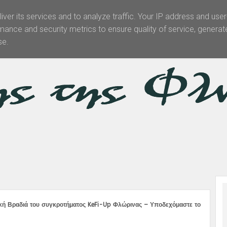
iver its services and to analyze traffic. Your IP address and use
mance and security metrics to ensure quality of service, genera
Θεματολογία
Άρθρα -Απόψεις
Πολιτισμός
Επικοινωνί
se.
κή Βραδιά του συγκροτήματος KeFi-Up Φλώρινας – Υποδεχόμαστε το