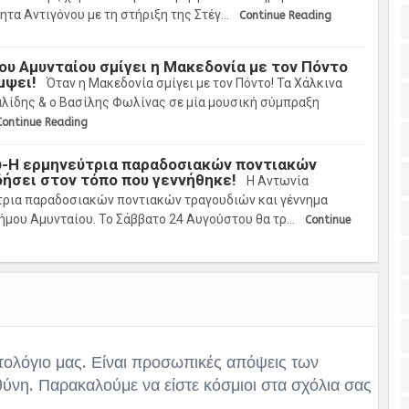
τα Αντιγόνου με τη στήριξη της Στέγ…
Continue Reading
ου Αμυνταίου σμίγει η Μακεδονία με τον Πόντο
μψει!
Όταν η Μακεδονία σμίγει με τον Πόντο! Τα Χάλκινα
λίδης & ο Βασίλης Φωλίνας σε μία μουσική σύμπραξη
Continue Reading
υ-Η ερμηνεύτρια παραδοσιακών ποντιακών
ήσει στον τόπο που γεννήθηκε!
Η Αντωνία
ύτρια παραδοσιακών ποντιακών τραγουδιών και γέννημα
ήμου Αμυνταίου. Το Σάββατο 24 Αυγούστου θα τρ…
Continue
τολόγιο μας. Είναι προσωπικές απόψεις των
θύνη. Παρακαλούμε να είστε κόσμιοι στα σχόλια σας