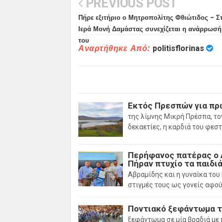
PREVIOUS POST
Πήρε εξιτήριο ο Μητροπολίτης Φθιώτιδος – Σ
Ιερά Μονή Δαμάστας συνεχίζεται η ανάρρωσή
του
Αναρτήθηκε Από:
politisflorinas
Εκτός Πρεσπών για πρ
της λίμνης Μικρή Πρέσπα, το
δεκαετίες, η καρδιά του φεσ
Περήφανος πατέρας ο 
Πήραν πτυχίο τα παιδιά
Αβραμίδης και η γυναίκα του
στιγμές τους ως γονείς αφο
Ποντιακό ξεφάντωμα τ
ξεφάντωμα σε μία βραδιά με 