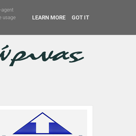
r-agent
LEARN MORE
GOT IT
te usage
α