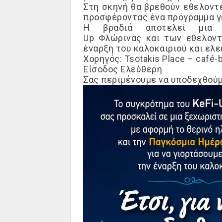
Στη σκηνή θα βρεθούν εθελοντέ
προσφέροντας ένα πρόγραμμα γε
Η βραδιά αποτελεί μια 
Up
Φλώρινας
και των εθελον
έναρξη του καλοκαιριού
και
ελε
Χορηγός
:
Tsotakis
Place – café-ba
Είσοδος Ελεύθερη
Σας περιμένουμε να υποδεχθούμ