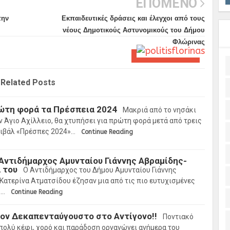
ΕΠΟΜΕΝΟ
την
Εκπαιδευτικές δράσεις και έλεγχοι από τους
νέους Δημοτικούς Αστυνομικούς του Δήμου
Φλώρινας
Related Posts
ώτη φορά τα Πρέσπεια 2024
Μακριά από το νησάκι
ν Άγιο Αχίλλειο, θα χτυπήσει για πρώτη φορά μετά από τρεις
τιβάλ «Πρέσπες 2024»…
Continue Reading
Αντιδήμαρχος Αμυνταίου Γιάννης Αβραμίδης-
 του
Ο Αντιδήμαρχος του Δήμου Αμυνταίου Γιάννης
 Κατερίνα Ατματσίδου έζησαν μια από τις πιο ευτυχισμένες
ύ…
Continue Reading
ον Δεκαπενταύγουστο στο Αντίγονο!!
Ποντιακό
πολύ κέφι, χορό και παράδοση οργανώνει ανήμερα του