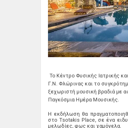
Το Κέντρο Φυσικής Ιατρικής κ
Γ.Ν. Φλώρινας
και το συγκρότη
ξεχωριστή μουσική βραδιά με α
Παγκόσμια Ημέρα Μουσικής.
Η εκδήλωση θα πραγματοποιηθε
στο
Tsotaki
s
Place
, σε ένα ειδ
μελωδίες, φως και χαμόγελα.