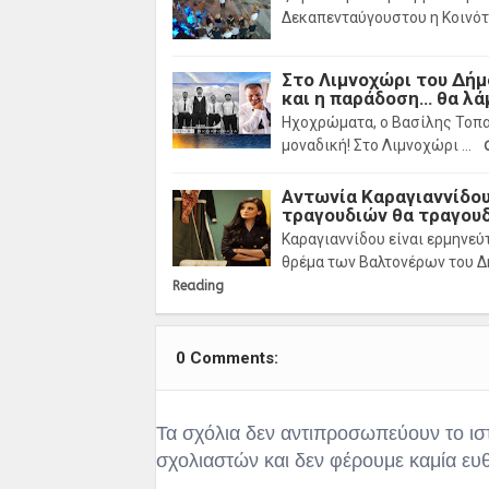
Δεκαπενταύγουστου η Κοινότη
Στο Λιμνοχώρι του Δήμ
και η παράδοση… θα λά
Ηχοχρώματα, ο Βασίλης Τοπα
μοναδική! Στο Λιμνοχώρι …
Αντωνία Καραγιαννίδο
τραγουδιών θα τραγουδ
Καραγιαννίδου είναι ερμηνε
θρέμα των Βαλτονέρων του Δ
Reading
0 Comments:
Τα σχόλια δεν αντιπροσωπεύουν το ισ
σχολιαστών και δεν φέρουμε καμία ευ