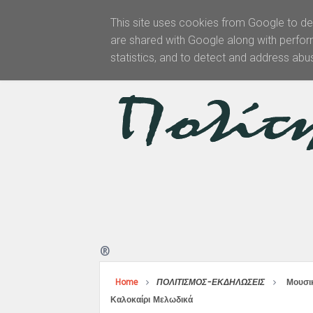
This site uses cookies from Google to del
are shared with Google along with perfor
Αρχική
statistics, and to detect and address abu
®
Home
ΠΟΛΙΤΙΣΜΟΣ-ΕΚΔΗΛΩΣΕΙΣ
Μουσι
Καλοκαίρι Μελωδικά