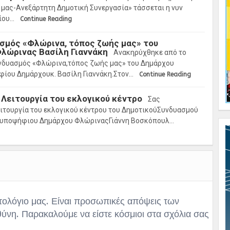
 μας-Ανεξάρτητη Δημοτική Συνεργασία» τάσσεται η νυν
ίου…
Continue Reading
ασμός «Φλώρινα, τόπος ζωής μας» του
λώρινας Βασίλη Γιαννάκη
Ανακηρύχθηκε από το
νδυασμός «Φλώρινα,τόπος ζωής μας» του Δημάρχου
φίου Δημάρχουκ. Βασίλη Γιαννάκη.Στον…
Continue Reading
Λειτουργία του εκλογικού κέντρο
Σας
ειτουργία του εκλογικού κέντρου του ΔημοτικούΣυνδυασμού
 υποψήφιου Δημάρχου ΦλώριναςΓιάννη Βοσκόπουλ…
τολόγιο μας. Είναι προσωπικές απόψεις των
θύνη. Παρακαλούμε να είστε κόσμιοι στα σχόλια σας