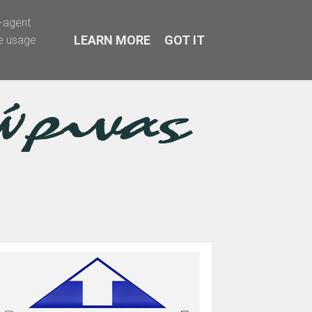
r-agent
LEARN MORE
GOT IT
te usage
α