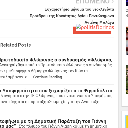
ΕΠΟΜΕΝΟ
Ευχαριστήριο μήνυμα του νεοκλεγέντα
2
Προέδρου της Κοινότητας Αγίου Παντελεήμονα
Φ
Αντώνη Μπλάγα
Related Posts
Πρωτοδικείο Φλώρινας ο συνδυασμός «Φλώρινα,
Ανακηρύχθηκε από το Πρωτοδικείο Φλώρινας ο συνδυασμός
ον» μεΥποψήφιο Δήμαρχο Φλώρινας τον Κώστα
περιλαμβάνοντα…
Continue Reading
α Υποψηφιότητα που ξεχωρίζει στο Ψηφοδέλτιο
5 ονόματα στην ΠΕ Φλώρινας, που ανακοίνωσε ο Υποψήφιος
Σ
ανατίδης και η παράταξη «Συμμαχία για την Ανάπτυξη…
ποψήφια με τη Δημοτική Παράταξη του Γιάννη
ο μας''
Στο πλευρό του Γιάννη Λιάση και με τη Δημοτική