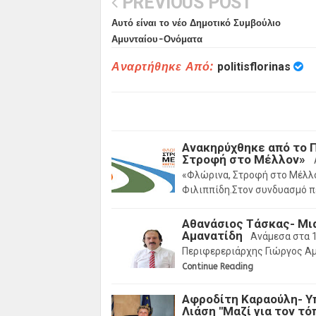
PREVIOUS POST
Αυτό είναι το νέο Δημοτικό Συμβούλιο
Αμυνταίου-Ονόματα
Αναρτήθηκε Από:
politisflorinas
Ανακηρύχθηκε από το 
Στροφή στο Μέλλον»
«Φλώρινα, Στροφή στο Μέλλ
Φιλιππίδη.Στον συνδυασμό 
Αθανάσιος Τάσκας- Μι
Αμανατίδη
Ανάμεσα στα 1
Περιφερεριάρχης Γιώργος Αμ
Continue Reading
Αφροδίτη Καραούλη- Υ
Λιάση ''Μαζί για τον τόπ