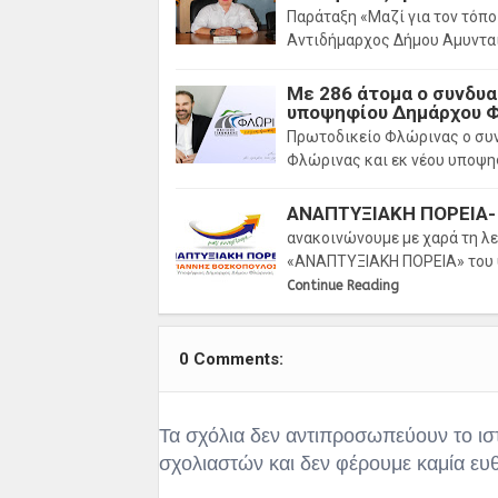
Παράταξη «Μαζί για τον τόπο
Αντιδήμαρχος Δήμου Αμυντα
Με 286 άτομα ο συνδυ
υποψηφίου Δημάρχου Φ
Πρωτοδικείο Φλώρινας ο συ
Φλώρινας και εκ νέου υποψη
ΑΝΑΠΤΥΞΙΑΚΗ ΠΟΡΕΙΑ- 
ανακοινώνουμε με χαρά τη λ
«ΑΝΑΠΤΥΞΙΑΚΗ ΠΟΡΕΙΑ» του
Continue Reading
0 Comments:
Τα σχόλια δεν αντιπροσωπεύουν το ισ
σχολιαστών και δεν φέρουμε καμία ευ