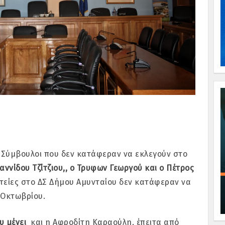
οί Σύμβουλοι που δεν κατάφεραν να εκλεγούν στο
αννίδου Τζίτζιου,, ο Τρυφων Γεωργού και ο Πέτρος
τείες στο ΔΣ Δήμου Αμυνταίου δεν κατάφεραν να
ςΟκτωβρίου.
υ μένει
και η Αφροδίτη Καραούλη, έπειτα από