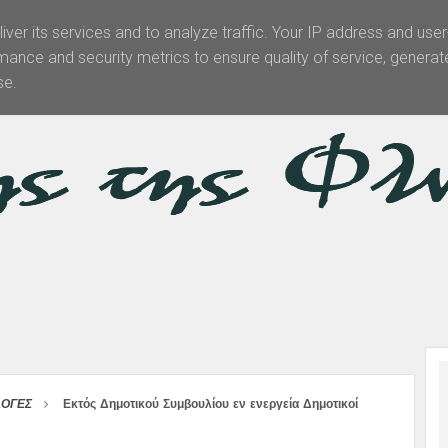
iver its services and to analyze traffic. Your IP address and use
mance and security metrics to ensure quality of service, genera
Θεματολογία
Άρθρα -Απόψεις
Πολιτισμός
Επικοινωνί
se.
ΛΟΓΕΣ
Εκτός Δημοτικού Συμβουλίου εν ενεργεία Δημοτικοί