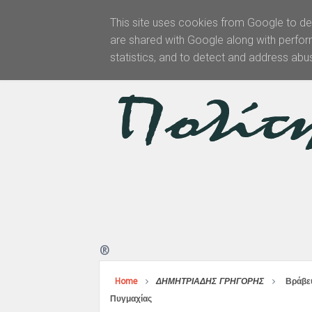
This site uses cookies from Google to del
are shared with Google along with perfor
Αρχική
statistics, and to detect and address abu
®
Home
ΔΗΜΗΤΡΙΑΔΗΣ ΓΡΗΓΟΡΗΣ
Βράβε
Πυγμαχίας