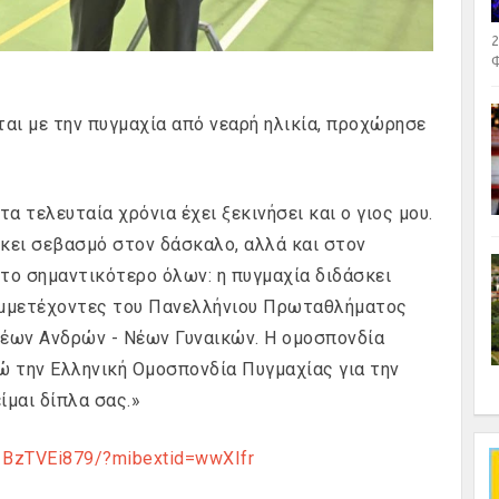
2
Φ
ται με την πυγμαχία από νεαρή ηλικία, προχώρησε
α τελευταία χρόνια έχει ξεκινήσει και ο γιος μου.
σκει σεβασμό στον δάσκαλο, αλλά και στον
ι το σημαντικότερο όλων: η πυγμαχία διδάσκει
υμμετέχοντες του Πανελλήνιου Πρωταθλήματος
έων Ανδρών - Νέων Γυναικών. Η ομοσπονδία
τώ την Ελληνική Ομοσπονδία Πυγμαχίας για την
Σ
ίμαι δίπλα σας.»
1BzTVEi879/?mibextid=wwXIfr