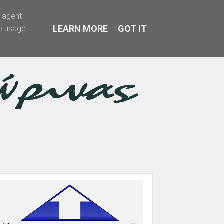
r-agent
LEARN MORE
GOT IT
te usage
α