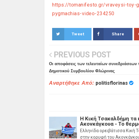
https://tomanifesto.gr/vraveysi-toy-g
pygmachias-video-234250
Tweet
Share
PREVIOUS POST
Οι αποφάσεις των τελευταίων συνεδριάσεων 
Δημοτικού Συμβουλίου Φλώρινας
Αναρτήθηκε Από:
politisflorinas
Η Κική Τσακαλδήμη τα
Ακονκάγκουα - Το θερ
Ελληνίδα ορειβάτισσα Κική 
στην κορυφή του Ακονκάγκου