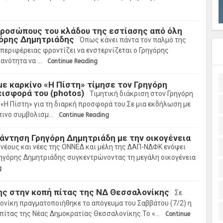
προσώπους του κλάδου της εστίασης από όλη
γόρης Δημητριάδης
Όπως κάνει πάντα τον παλμό της
 περιφέρειας φροντίζει να ενστερνίζεται ο Γρηγόρης
κανότητα να …
Continue Reading
με καρκίνο «Η Πίστη» τίμησε τον Γρηγόρη
εισφορά του (photos)
Τιμητική διάκριση στον Γρηγόρη
«Η Πίστη» για τη διαρκή προσφορά του.Σε μια εκδήλωση με
πινο συμβολισμ…
Continue Reading
άντηση Γρηγόρη Δημητριάδη με την οικογένεια
 νέους και νέες της ΟΝΝΕΔ και μέλη της ΔΑΠ-ΝΔΦΚ ενόψει
ρηγόρης Δημητριάδης συγκεντρώνοντας τη μεγάλη οικογένεια
g
ης στην κοπή πίτας της ΝΔ Θεσσαλονίκης
Σε
νίκη πραγματοποιήθηκε το απόγευμα του Σαββάτου (7/2) η
πίτας της Νέας Δημοκρατίας Θεσσαλονίκης.Το «…
Continue