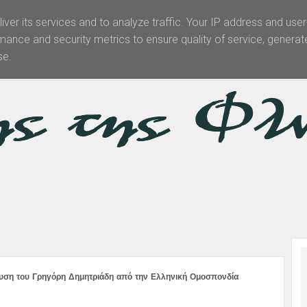
iver its services and to analyze traffic. Your IP address and use
mance and security metrics to ensure quality of service, genera
Θεματολογία
Άρθρα -Απόψεις
Πολιτισμός
Επικοινωνί
se.
υση του Γρηγόρη Δημητριάδη από την Ελληνική Ομοσπονδία