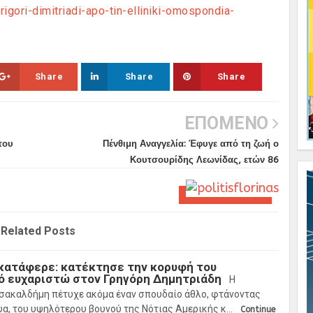
rigori-dimitriadi-apo-tin-elliniki-omospondia-
Share
Share
Share
ΕΠΟΜΕΝΟ
του
Πένθιμη Αναγγελία: Έφυγε από τη ζωή ο
Κουτσουρίδης Λεωνίδας, ετών 86
Related Posts
 κατάφερε: κατέκτησε την κορυφή του
μό ευχαριστώ στον Γρηγόρη Δημητριάδη
Η
Τσακαλδήμη πέτυχε ακόμα έναν σπουδαίο άθλο, φτάνοντας
α, του υψηλότερου βουνού της Νότιας Αμερικής κ…
Continue