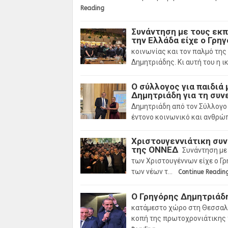
Reading
Συνάντηση με τους εκ
την Ελλάδα είχε ο Γρη
κοινωνίας και τον παλμό της
Δημητριάδης. Κι αυτή του η ι
Ο σύλλογος για παιδιά 
Δημητριάδη για τη συν
Δημητριάδη από τον Σύλλογο 
έντονο κοινωνικό και ανθρώ
Χριστουγεννιάτικη συν
της ΟΝΝΕΔ
Συνάντηση με
των Χριστουγέννων είχε ο Γ
των νέων τ…
Continue Readin
Ο Γρηγόρης Δημητριάδ
κατάμεστο χώρο στη Θεσσαλο
κοπή της πρωτοχρονιάτικης 